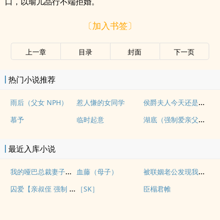
口，以瑜儿品行不端拒婚。
〔加入书签〕
上一章
目录
封面
下一页
热门小说推荐
侯爵夫人今天还是没有现(婚后, 1v1)
雨后（父女 NPH）
惹人慊的女同学
湖底（强制爱亲父女）
慕予
临时起意
最近入库小说
我的哑巴总裁妻子（双A）
被联姻老公发现我写po文后
血藤（母子）
囚爱【亲叔侄 强制 1v1 H】
［SK］
臣榻君帷