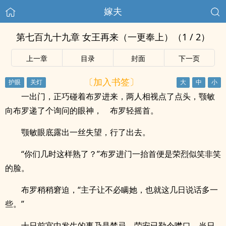
嫁夫
第七百九十九章 女王再来（一更奉上）（1 / 2）
上一章
目录
封面
下一页
〔加入书签〕
一出门，正巧碰着布罗进来，两人相视点了点头，颚敏
向布罗递了个询问的眼神， 布罗轻摇首。
颚敏眼底露出一丝失望，行了出去。
“你们几时这样熟了？”布罗进门一抬首便是荣烈似笑非笑
的脸。
布罗稍稍窘迫，“主子让不必瞒她，也就这几日说话多一
些。”
十日前宫中发生的事乃是禁忌，荣安已勒令噤口。当日