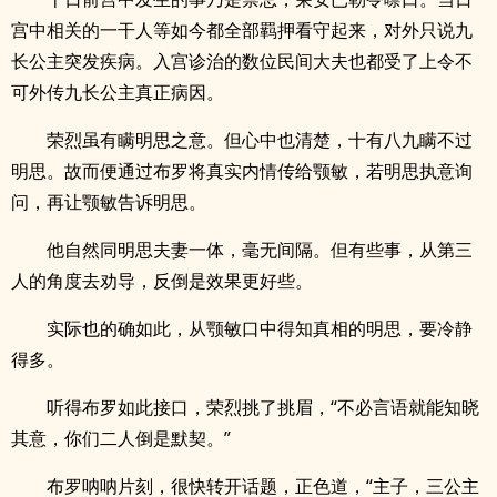
宫中相关的一干人等如今都全部羁押看守起来，对外只说九
长公主突发疾病。入宫诊治的数位民间大夫也都受了上令不
可外传九长公主真正病因。
荣烈虽有瞒明思之意。但心中也清楚，十有八九瞒不过
明思。故而便通过布罗将真实内情传给颚敏，若明思执意询
问，再让颚敏告诉明思。
他自然同明思夫妻一体，毫无间隔。但有些事，从第三
人的角度去劝导，反倒是效果更好些。
实际也的确如此，从颚敏口中得知真相的明思，要冷静
得多。
听得布罗如此接口，荣烈挑了挑眉，“不必言语就能知晓
其意，你们二人倒是默契。”
布罗呐呐片刻，很快转开话题，正色道，“主子，三公主