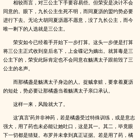
相较而言，对三公主下手要容易些。但荣安是决计不会
同意的。眼下，九长公主生死不明，而同夏沥的盟约势必要
进行下去。无论大胡同夏沥愿不愿意，没了九长公主，而今
唯一剩下的人选就是三公主。
荣安如今已经着手开始下一步打算。这头一步便是打算
将三公主正式收到皇后名下，上金碟记为嫡出。就算毒是三
公主下的，荣安此际肯定也不会同意在觞漓太子跟前毁了三
公主的名声。
而那橘盏是觞漓太子身边的人。捉贼拿赃，要拿着夏沥
的短处，势必要让那橘盏当着觞漓太子亲口承认。
这样一来，风险就大了。
这‘真言’药并非神药，若是橘盏受过特殊训练，或是意志
强大，用了药也未必能让她吐口，这是其一。其二，毕竟眼
下一切都是猜疑。布罗并未拿到真正证据。若是用了药，橘