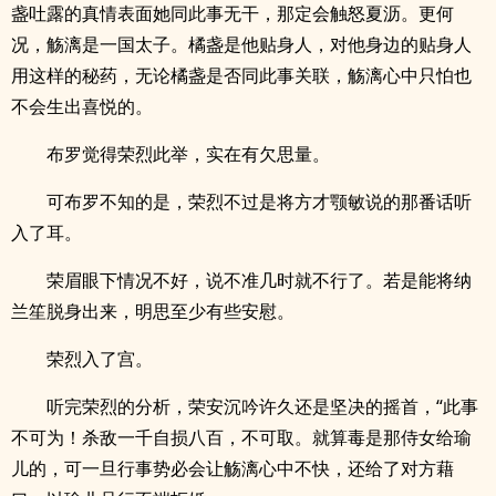
盏吐露的真情表面她同此事无干，那定会触怒夏沥。更何
况，觞漓是一国太子。橘盏是他贴身人，对他身边的贴身人
用这样的秘药，无论橘盏是否同此事关联，觞漓心中只怕也
不会生出喜悦的。
布罗觉得荣烈此举，实在有欠思量。
可布罗不知的是，荣烈不过是将方才颚敏说的那番话听
入了耳。
荣眉眼下情况不好，说不准几时就不行了。若是能将纳
兰笙脱身出来，明思至少有些安慰。
荣烈入了宫。
听完荣烈的分析，荣安沉吟许久还是坚决的摇首，“此事
不可为！杀敌一千自损八百，不可取。就算毒是那侍女给瑜
儿的，可一旦行事势必会让觞漓心中不快，还给了对方藉