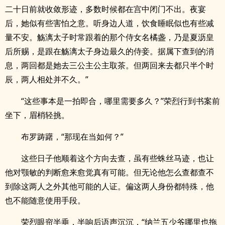
二十日前就收敛形迹，多数时候都在宫中闭门不出。夜宴
后，她似有些害怕之意。听身边人道，饮食睡眠似也有些减
量不安。觞漓太子时常跟着的那个侍女名橘盏，乃是夏沥皇
后所赐，是跟在觞漓太子身边最久的侍妾。据属下查到的消
息，两回都是她去三公主公主取茶。但两回来去都只半个时
辰，两人相处并不久。”
“这些事本是一拍即合，哪里需要多久？”荣烈行到书案前
坐下，眉梢轻挑。
布罗踌躇，“那现在当如何？”
这些日子他顺着这个方向去查，虽有些蛛丝马迹，也让
他对颚敏的判断愈来愈觉真有可能。但无论他怎么查都查不
到除这两人之外其他可能的人证。偏这两人身份都特殊，他
也不能随意使用手段。
荣烈眼帘半垂，半响后语声沉沉，“纳兰五少爷哪里也拖