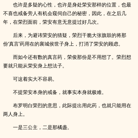
也许是多疑的心性，也许是身处荣安那样的位置，也最
不喜也戒备旁人有机会窥伺自己的秘密，因此，在之后几
年，在荣烈面前，荣安有意无意提过好几次。
后来，为避讳荣安的猜疑，荣烈干脆大张旗鼓的将那
份‘真言’药用在的襄城侯世子身上，打消了荣安的顾虑。
而如今还有数的真言药，荣俊那份是不用想了。荣烈想
要就只能从荣安身上想法子。
可这着实大不容易。
不提荣安本身的戒备，就事实本身就极难。
布罗明白荣烈的意思，此际提出用此药，也就只能用在
两人身上。
一是三公主，二是那橘盏。