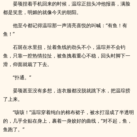
晏顼捏着手机回来的时候，温琮正扭头冲他报喜，满脸
都是笑意，明媚的就像今天的朝阳。
他至今都记得温琮那一声清亮喜悦的叫喊：“有鱼！有
鱼！”
石斑在水里扭，扯着鱼线的劲头不小，温琮并不会钓
鱼，只靠一腔热情拉扯，被鱼拽着重心不稳，回头时脚下一
滑，仰面就栽了下去。
“扑通。”
晏顼甚至没有多想，连衣服都没脱就跳下水，把温琮捞
了上来。
“咳咳！”温琮穿着纯白的棉布裙子，被水打湿成了半透明
的，几乎全贴在身上，裹着一身姣好的曲线，“对不起，鱼，
鱼跑了。”