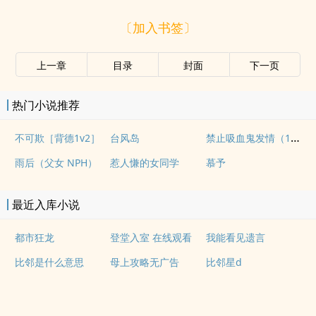
〔加入书签〕
上一章
目录
封面
下一页
热门小说推荐
禁止吸血鬼发情（1v1姐狗高H）
不可欺［背德1v2］
台风岛
雨后（父女 NPH）
惹人慊的女同学
慕予
最近入库小说
都市狂龙
登堂入室 在线观看
我能看见遗言
比邻是什么意思
母上攻略无广告
比邻星d