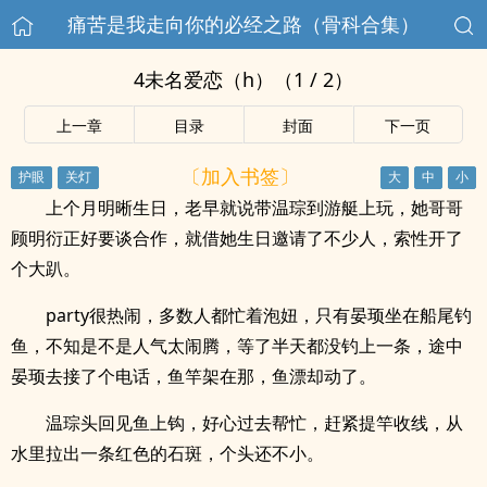
痛苦是我走向你的必经之路（骨科合集）
4未名爱恋（h）（1 / 2）
上一章
目录
封面
下一页
〔加入书签〕
上个月明晰生日，老早就说带温琮到游艇上玩，她哥哥
顾明衍正好要谈合作，就借她生日邀请了不少人，索性开了
个大趴。
party很热闹，多数人都忙着泡妞，只有晏顼坐在船尾钓
鱼，不知是不是人气太闹腾，等了半天都没钓上一条，途中
晏顼去接了个电话，鱼竿架在那，鱼漂却动了。
温琮头回见鱼上钩，好心过去帮忙，赶紧提竿收线，从
水里拉出一条红色的石斑，个头还不小。