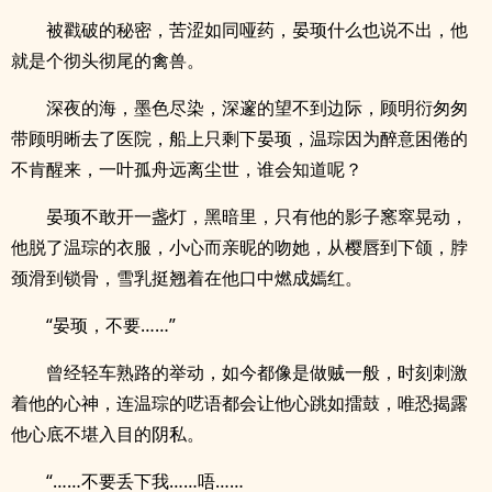
被戳破的秘密，苦涩如同哑药，晏顼什么也说不出，他
就是个彻头彻尾的禽兽。
深夜的海，墨色尽染，深邃的望不到边际，顾明衍匆匆
带顾明晰去了医院，船上只剩下晏顼，温琮因为醉意困倦的
不肯醒来，一叶孤舟远离尘世，谁会知道呢？
晏顼不敢开一盏灯，黑暗里，只有他的影子窸窣晃动，
他脱了温琮的衣服，小心而亲昵的吻她，从樱唇到下颌，脖
颈滑到锁骨，雪乳挺翘着在他口中燃成嫣红。
“晏顼，不要……”
曾经轻车熟路的举动，如今都像是做贼一般，时刻刺激
着他的心神，连温琮的呓语都会让他心跳如擂鼓，唯恐揭露
他心底不堪入目的阴私。
“……不要丢下我……唔……