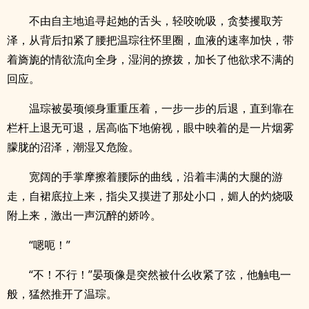
不由自主地追寻起她的舌头，轻咬吮吸，贪婪攫取芳
泽，从背后扣紧了腰把温琮往怀里圈，血液的速率加快，带
着旖旎的情欲流向全身，湿润的撩拨，加长了他欲求不满的
回应。
温琮被晏顼倾身重重压着，一步一步的后退，直到靠在
栏杆上退无可退，居高临下地俯视，眼中映着的是一片烟雾
朦胧的沼泽，潮湿又危险。
宽阔的手掌摩擦着腰际的曲线，沿着丰满的大腿的游
走，自裙底拉上来，指尖又摸进了那处小口，媚人的灼烧吸
附上来，激出一声沉醉的娇吟。
“嗯呃！”
“不！不行！”晏顼像是突然被什么收紧了弦，他触电一
般，猛然推开了温琮。