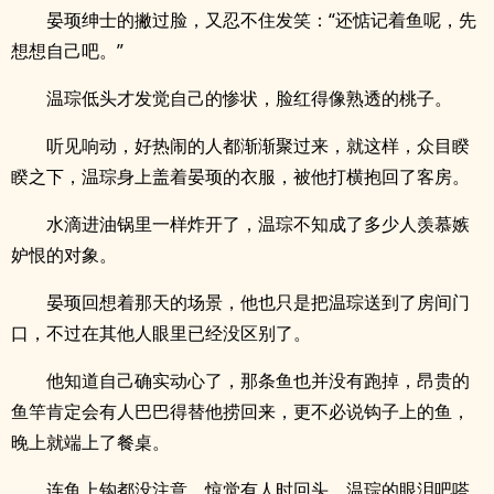
晏顼绅士的撇过脸，又忍不住发笑：“还惦记着鱼呢，先
想想自己吧。”
温琮低头才发觉自己的惨状，脸红得像熟透的桃子。
听见响动，好热闹的人都渐渐聚过来，就这样，众目睽
睽之下，温琮身上盖着晏顼的衣服，被他打横抱回了客房。
水滴进油锅里一样炸开了，温琮不知成了多少人羡慕嫉
妒恨的对象。
晏顼回想着那天的场景，他也只是把温琮送到了房间门
口，不过在其他人眼里已经没区别了。
他知道自己确实动心了，那条鱼也并没有跑掉，昂贵的
鱼竿肯定会有人巴巴得替他捞回来，更不必说钩子上的鱼，
晚上就端上了餐桌。
连鱼上钩都没注意，惊觉有人时回头，温琮的眼泪吧嗒