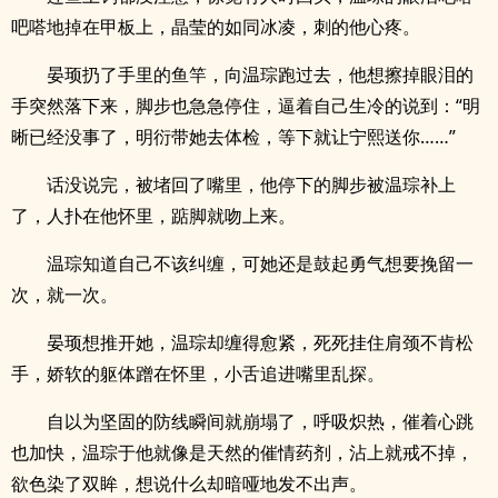
吧嗒地掉在甲板上，晶莹的如同冰凌，刺的他心疼。
晏顼扔了手里的鱼竿，向温琮跑过去，他想擦掉眼泪的
手突然落下来，脚步也急急停住，逼着自己生冷的说到：“明
晰已经没事了，明衍带她去体检，等下就让宁熙送你……”
话没说完，被堵回了嘴里，他停下的脚步被温琮补上
了，人扑在他怀里，踮脚就吻上来。
温琮知道自己不该纠缠，可她还是鼓起勇气想要挽留一
次，就一次。
晏顼想推开她，温琮却缠得愈紧，死死挂住肩颈不肯松
手，娇软的躯体蹭在怀里，小舌追进嘴里乱探。
自以为坚固的防线瞬间就崩塌了，呼吸炽热，催着心跳
也加快，温琮于他就像是天然的催情药剂，沾上就戒不掉，
欲色染了双眸，想说什么却暗哑地发不出声。