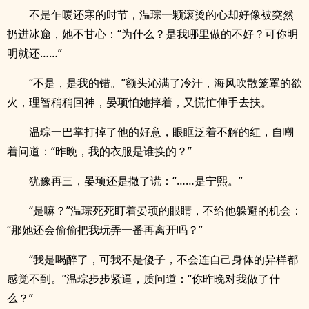
不是乍暖还寒的时节，温琮一颗滚烫的心却好像被突然
扔进冰窟，她不甘心：“为什么？是我哪里做的不好？可你明
明就还……”
“不是，是我的错。”额头沁满了冷汗，海风吹散笼罩的欲
火，理智稍稍回神，晏顼怕她摔着，又慌忙伸手去扶。
温琮一巴掌打掉了他的好意，眼眶泛着不解的红，自嘲
着问道：“昨晚，我的衣服是谁换的？”
犹豫再三，晏顼还是撒了谎：“……是宁熙。”
“是嘛？”温琮死死盯着晏顼的眼睛，不给他躲避的机会：
“那她还会偷偷把我玩弄一番再离开吗？”
“我是喝醉了，可我不是傻子，不会连自己身体的异样都
感觉不到。”温琮步步紧逼，质问道：“你昨晚对我做了什
么？”