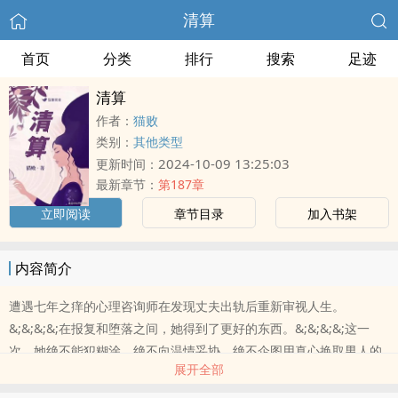
清算
首页
分类
排行
搜索
足迹
清算
作者：
猫败
类别：
其他类型
2024-10-09 13:25:03
更新时间：
最新章节：
第187章
立即阅读
章节目录
加入书架
内容简介
遭遇七年之痒的心理咨询师在发现丈夫出轨后重新审视人生。
&;&;&;&;在报复和堕落之间，她得到了更好的东西。&;&;&;&;这一
次，她绝不能犯糊涂，绝不向温情妥协，绝不企图用真心换取男人的
展开全部
真心……