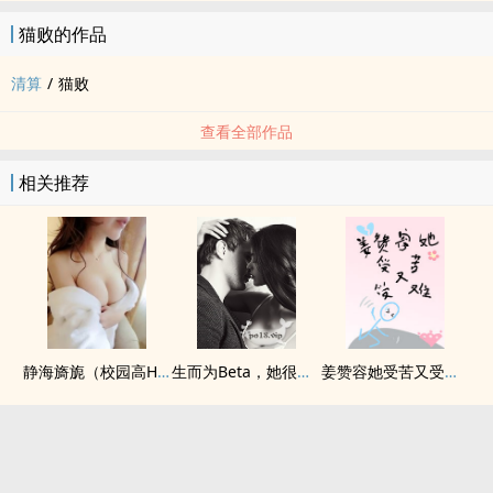
猫败的作品
清算
/
猫败
查看全部作品
相关推荐
静海旖旎（校园高H）
生而为Beta，她很抱歉（abo np)
姜赞容她受苦又受难（NPH）