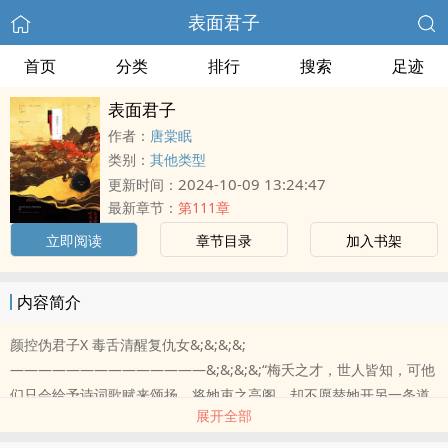
表面君子
首页
分类
排行
搜索
足迹
表面君子
作者：
唐棠眠
类别：
其他类型
2024-10-09 13:24:47
更新时间：
最新章节：
第111章
立即阅读
章节目录
加入书架
内容简介
颜控伪君子X 毒舌清醒复仇女&;&;&;&;
——————————————&;&;&;&;“梅夭之才，世人皆知，可他
们只会给予诗词歌赋来颂扬，将她束之高阁，却不愿替她开另一条道
展开全部
路。” ——沈婳&;&;&;&;“永安金殿中人将我们的路都给堵死，我们效
忠..