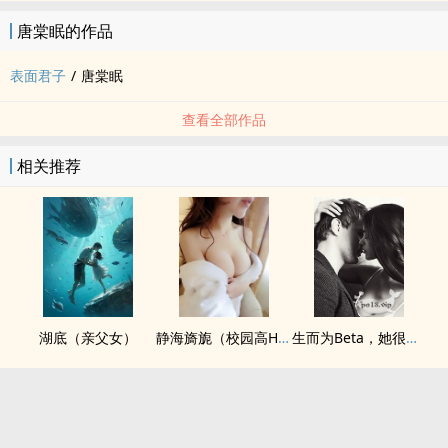
唐棠眠的作品
表面君子
/
唐棠眠
查看全部作品
相关推荐
湖底（亲父女）
静海旖旎（校园高H）
生而为Beta，她很抱歉（abo np)