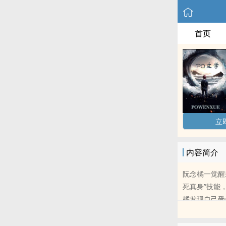
首页
立
内容简介
阮念橘一觉醒
死真身”技能，
橘发现自己受伤会