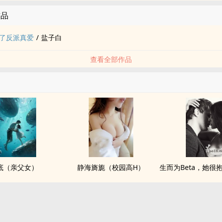
作品
了反派真爱
/
盐子白
查看全部作品
底（亲父女）
静海旖旎（校园高H）