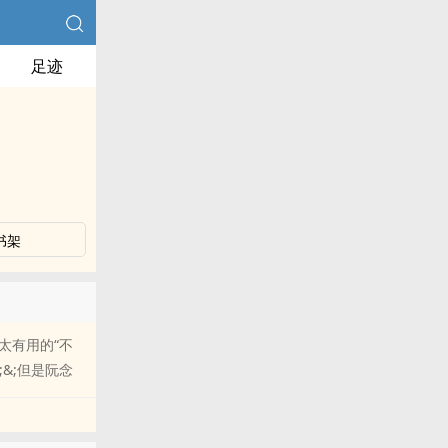
足迹
书架
太有用的“不
;&;但是阮念