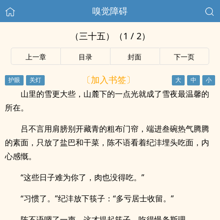
嗅觉障碍
（三十五）（1 / 2）
上一章
目录
封面
下一页
〔加入书签〕
山里的雪更大些，山麓下的一点光就成了雪夜最温馨的
所在。
吕不言用肩膀别开藏青的粗布门帘，端进叁碗热气腾腾
的素面，只放了盐巴和干菜，陈不语看着纪沣埋头吃面，内
心感慨。
“这些日子难为你了，肉也没得吃。”
“习惯了。”纪沣放下筷子：“多亏居士收留。”
陈不语嗯了一声，这才提起筷子，吃得慢条斯理。