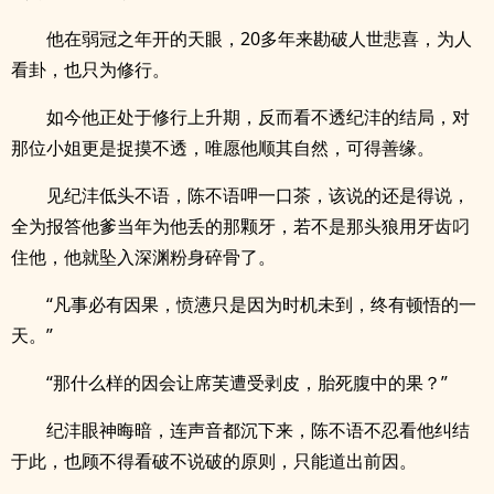
他在弱冠之年开的天眼，20多年来勘破人世悲喜，为人
看卦，也只为修行。
如今他正处于修行上升期，反而看不透纪沣的结局，对
那位小姐更是捉摸不透，唯愿他顺其自然，可得善缘。
见纪沣低头不语，陈不语呷一口茶，该说的还是得说，
全为报答他爹当年为他丢的那颗牙，若不是那头狼用牙齿叼
住他，他就坠入深渊粉身碎骨了。
“凡事必有因果，愤懑只是因为时机未到，终有顿悟的一
天。”
“那什么样的因会让席芙遭受剥皮，胎死腹中的果？”
纪沣眼神晦暗，连声音都沉下来，陈不语不忍看他纠结
于此，也顾不得看破不说破的原则，只能道出前因。