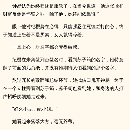
钟易认为她终归还是服软了，在当今世道，她这张脸和
财富反倒是怀璧之罪，除了他，她还能依靠谁？
眼下他对纪樱势在必得，只能强忍住死缠烂打的心，终
于知道上赶着不是买卖，女人就得晾着。
一旦上心，对名字都会变得敏感。
纪樱在来宾签到台签名时，看到苏子筠的名字，她特意
翻了前面的几页纸，并没有她期待又怕看到的那个名字。
熬过冗长的致辞和总结环节，她找借口甩开钟易，终于
在一个立柱旁看到苏子筠，苏子筠也看到她，和身边的人打
声招呼便朝她走过来。
“好久不见，纪小姐。”
她看起来落落大方，毫无芥蒂。