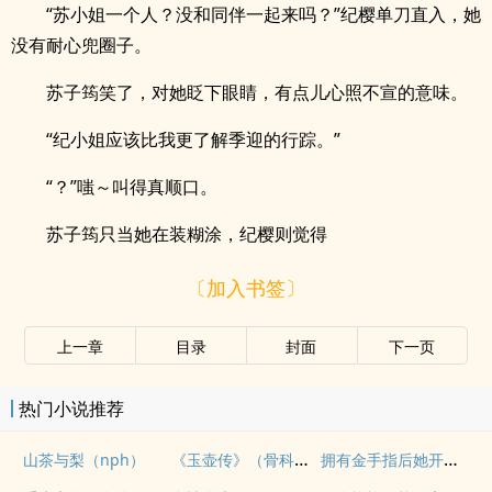
“苏小姐一个人？没和同伴一起来吗？”纪樱单刀直入，她
没有耐心兜圈子。
苏子筠笑了，对她眨下眼睛，有点儿心照不宣的意味。
“纪小姐应该比我更了解季迎的行踪。”
“？”嗤～叫得真顺口。
苏子筠只当她在装糊涂，纪樱则觉得
〔加入书签〕
上一章
目录
封面
下一页
热门小说推荐
《玉壶传》（骨科）（兄妹）（np）
拥有金手指后她开始为所欲为（nph）
山茶与梨（nph）