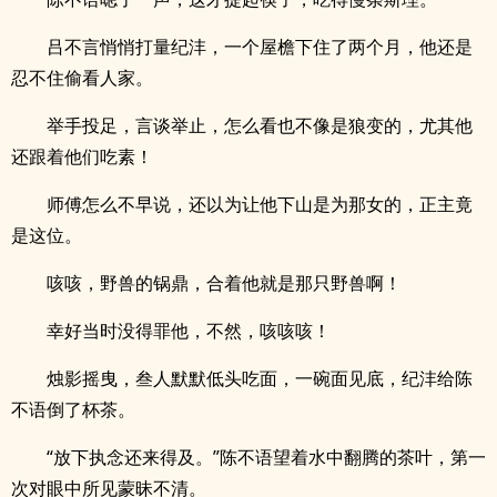
吕不言悄悄打量纪沣，一个屋檐下住了两个月，他还是
忍不住偷看人家。
举手投足，言谈举止，怎么看也不像是狼变的，尤其他
还跟着他们吃素！
师傅怎么不早说，还以为让他下山是为那女的，正主竟
是这位。
咳咳，野兽的锅鼎，合着他就是那只野兽啊！
幸好当时没得罪他，不然，咳咳咳！
烛影摇曳，叁人默默低头吃面，一碗面见底，纪沣给陈
不语倒了杯茶。
“放下执念还来得及。”陈不语望着水中翻腾的茶叶，第一
次对眼中所见蒙昧不清。