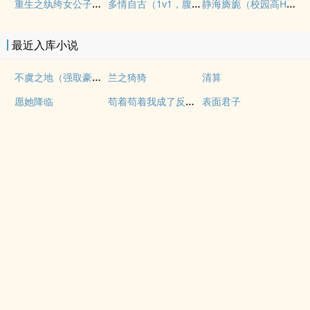
重生之纨绔女公子（NPH）
多情自古（1v1，腹黑内侍&amp;amp;咸鱼皇后）
静海旖旎（校园高H）
最近入库小说
不虞之地（强取豪夺 1v2 男替身 包养）
兰之猗猗
清算
苟着苟着我成了反派真爱
愿她降临
表面君子