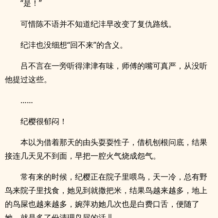
“是！”
可惜陈不语并不知道纪沣早改变了复仇路线。
纪沣也没细想“回不来”的含义。
吕不言在一旁听得津津有味，师傅的嘴可真严，从没听
他提过这些。
……
纪樱很郁闷！
本以为借着那天的由头耍耍性子，借机刨根问底，结果
接连几天见不到面，早把一腔火气烧成怨气。
常有来的时候，纪樱正在院子里喂鸟，天一冷，总有野
鸟来院子里找食，她见到就撒把米，结果鸟越来越多，地上
的鸟屎也越来越多，婉萍劝她几次也是白费口舌，便随了
她，就是多了份清理鸟屎的活儿。